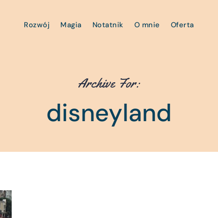
Rozwój
Magia
Notatnik
O mnie
Oferta
Archive For:
disneyland