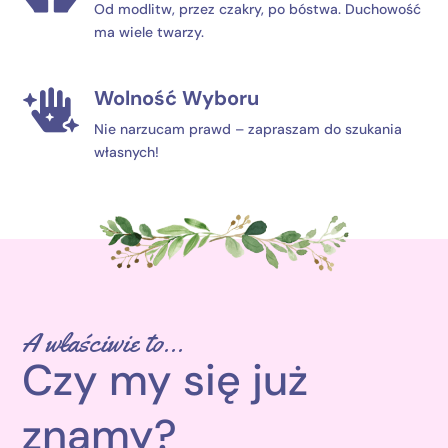
Od modlitw, przez czakry, po bóstwa. Duchowość
ma wiele twarzy.
Wolność Wyboru

Nie narzucam prawd – zapraszam do szukania
własnych!
A właściwie to…
Czy my się już
znamy?