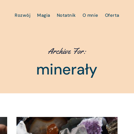
Rozwój
Magia
Notatnik
O mnie
Oferta
Archive For:
minerały