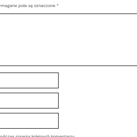
magane pola są oznaczone
*
odczas pisania kolejnych komentarzy.