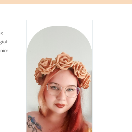
ex
giat
anim