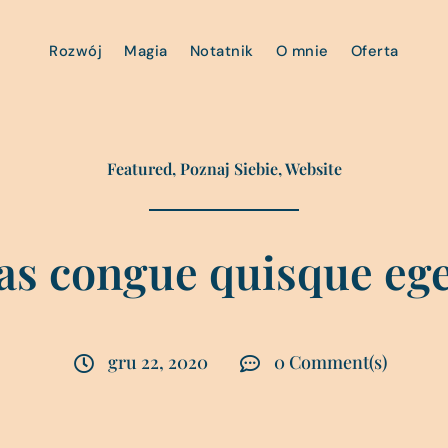
Rozwój
Magia
Notatnik
O mnie
Oferta
Featured
,
Poznaj Siebie
,
Website
as congue quisque ege
gru 22, 2020
0 Comment(s)

